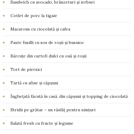
Sandwich cu avocado, brânzeturi și ierburi
Cotlet de porc la tigaie
Macarons cu ciocolată și cafea
Paste fusilli cu sos de roșii și busuioc
Bărcuțe din cartofi dulci cu ouă și roșii
Tort de piersici
Tartă cu afine și căpșuni
Înghețată făcută în casă, din căpșuni și topping de ciocolată
Stridii pe grătar – un răsfăț pentru simțuri
Salată fresh cu fructe și legume