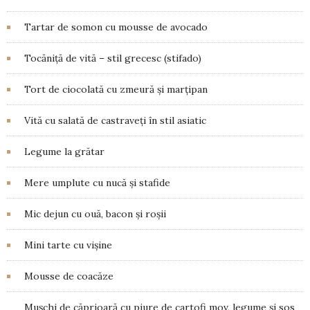
Tartar de somon cu mousse de avocado
Tocăniță de vită – stil grecesc (stifado)
Tort de ciocolată cu zmeură și marțipan
Vită cu salată de castraveți în stil asiatic
Legume la grătar
Mere umplute cu nucă și stafide
Mic dejun cu ouă, bacon și roșii
Mini tarte cu vișine
Mousse de coacăze
Mușchi de căprioară cu piure de cartofi mov, legume și sos