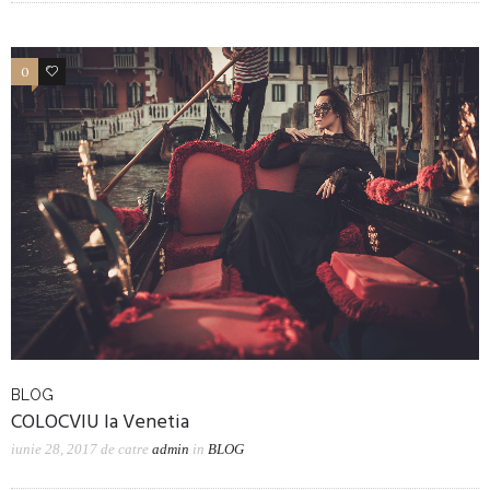
0
2
BLOG
COLOCVIU la Venetia
iunie 28, 2017
de catre
admin
in
BLOG