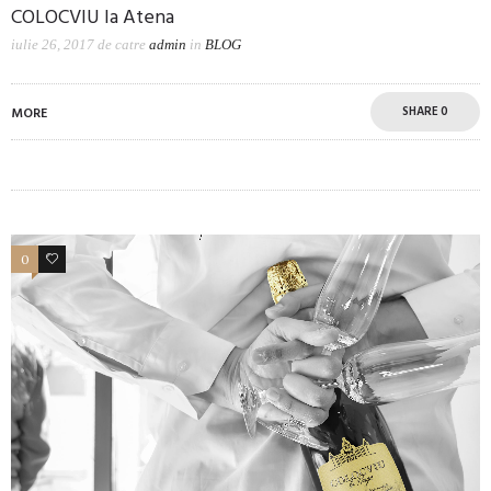
COLOCVIU la Atena
iulie 26, 2017
de catre
admin
in
BLOG
SHARE
0
MORE
0
7