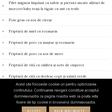
Filet mignon împănat cu salvie și piersici uscate alături de
morcovi baby trași la tigaie cu unt cu trufe
Foie gras cu sos de cireșe
Friptură de miel cu rozmarin
Friptură de porc cu muștar și rozmarin
Friptură de porc cu sos de mere
Friptură de vită cu cimbru și sote de ciuperci
Friptură de vită cu dovleac copt și salată verde
Acest site foloseste cookie-uri pentru optimizarea
continutului. Continuarea navigarii constituie acceptul
dumneavoastra ca pagina noastra web sa poata seta
fisiere de tip cookie in browserul dumneavoastra.
ACCEPT
AFLA MAI MULTE