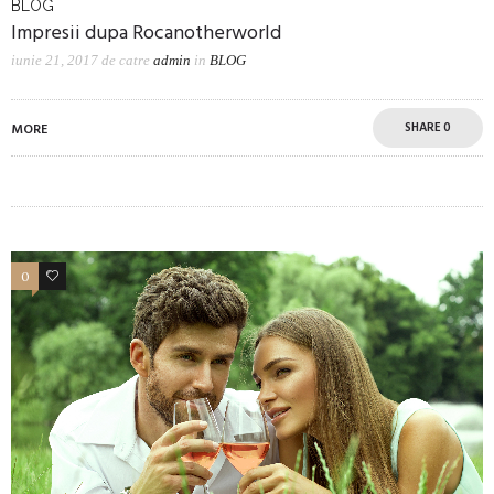
BLOG
Impresii dupa Rocanotherworld
iunie 21, 2017
de catre
admin
in
BLOG
SHARE
0
MORE
0
4