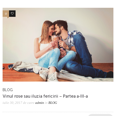
0
0
BLOG
Vinul rose sau iluzia fericirii – Partea a-III-a
iulie 30, 2017
de catre
admin
in
BLOG