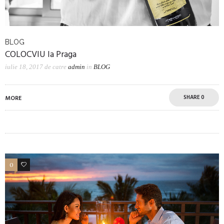
BLOG
COLOCVIU la Praga
iulie 18, 2017
de catre
admin
in
BLOG
SHARE
0
MORE
0
2