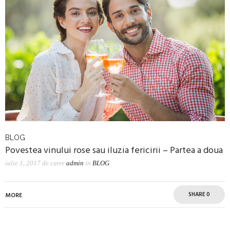
BLOG
Povestea vinului rose sau iluzia fericirii – Partea a doua
iulie 1, 2017
de catre
admin
in
BLOG
SHARE
0
MORE