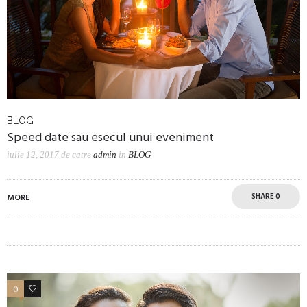
BLOG
Speed date sau esecul unui eveniment
iulie 12, 2017
de catre
admin
in
BLOG
SHARE
0
MORE
0
0