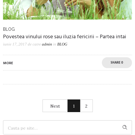
BLOG
Povestea vinului rose sau iluzia fericirii – Partea intai
iunie 17, 2017
de catre
admin
in
BLOG
SHARE
0
MORE
Next
1
2