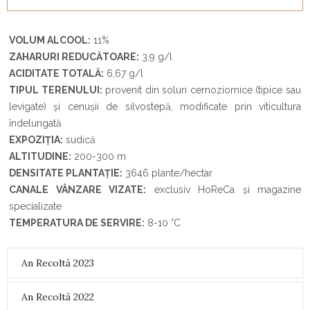
VOLUM ALCOOL:
11%
ZAHARURI REDUCĂTOARE:
3,9 g/l
ACIDITATE TOTALĂ:
6,67 g/l
TIPUL TERENULUI:
provenit din soluri cernoziomice (tipice sau
levigate) și cenușii de silvostepă, modificate prin viticultura
îndelungată
EXPOZIȚIA:
sudică
ALTITUDINE:
200-300 m
DENSITATE PLANTAȚIE:
3646 plante/hectar
CANALE VÂNZARE VIZATE:
exclusiv HoReCa și magazine
specializate
TEMPERATURA DE SERVIRE:
8-10
°
C
An Recoltă 2023
An Recoltă 2022