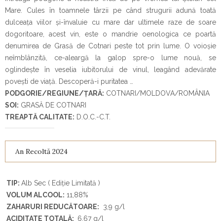
Mare. Cules în toamnele târzii pe când strugurii adună toată
dulceața viilor și-învaluie cu mare dar ultimele raze de soare
dogoritoare, acest vin, este o mandrie oenologica ce poartă
denumirea de Grasă de Cotnari peste tot prin lume. O voioșie
neîmblânzită, ce-aleargă la galop spre-o lume nouă, se
oglindește în veselia iubitorului de vinul, leagând adevărate
povești de viață.
Descoperă-i puritatea …
PODGORIE/REGIUNE/ȚARĂ:
COTNARI/MOLDOVA/ROMÂNIA
SOI:
GRASĂ DE COTNARI
TREAPTĂ CALITATE:
D.O.C.-C.T.
An Recoltă 2024
TIP:
Alb Sec ( Ediție Limitată )
VOLUM ALCOOL:
11,88%
ZAHARURI REDUCĂTOARE:
3,9 g/l
ACIDITATE TOTALĂ:
6,67 g/l