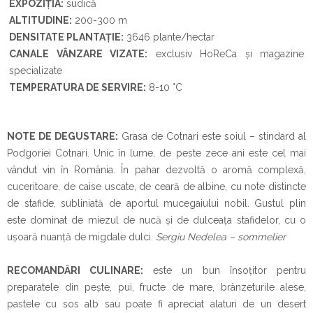
EXPOZIȚIA:
sudică
ALTITUDINE:
200-300 m
DENSITATE PLANTAȚIE:
3646 plante/hectar
CANALE VÂNZARE VIZATE:
exclusiv HoReCa și magazine
specializate
TEMPERATURA DE SERVIRE:
8-10
°
C
NOTE DE DEGUSTARE:
Grasa de Cotnari este soiul – stindard al
Podgoriei Cotnari. Unic în lume, de peste zece ani este cel mai
vândut vin în România. În pahar dezvoltă o aromă complexă,
cuceritoare, de caise uscate, de ceară de albine, cu note distincte
de stafide, subliniată de aportul mucegaiului nobil. Gustul plin
este dominat de miezul de nucă și de dulceața stafidelor, cu o
ușoară nuanță de migdale dulci.
Sergiu Nedelea – sommelier
RECOMANDĂRI CULINARE:
este un bun însoţitor pentru
preparatele din pește, pui, fructe de mare, brânzeturile alese,
pastele cu sos alb sau poate fi apreciat alaturi de un desert