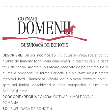
DESCRIERE:
Un soi incomparabil. O culoare unică, roz antic, cu
nuanțe de trandafir topit. Marii cunoscători o descriu ca și a patra
foiță de ceapă. Arome tulburătoare, recoltate de pe cea mai înaltă
culme a podgoriei, în ferma Cârjoaia. Un vin zămislit din atente
recoltări târzii, Tâmâioasa Vânătă de Moldova trezește spiritul
spre noi tentații, deschizând o nouă perspectivă a simțurilor.
Ascultă-ți inima …
PODGORIE/REGIUNE/ȚARĂ:
COTNARI / MOLDOVA /
ROMÂNIA
SOI:
BUSUIOACĂ DE BOHOTIN