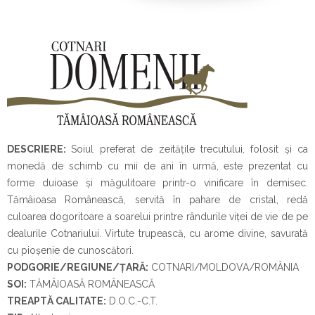
DESCRIERE:
Soiul preferat de zeitățile trecutului, folosit și ca
monedă de schimb cu mii de ani în urmă, este prezentat cu
forme duioase și măgulitoare printr-o vinificare în demisec.
Tămâioasa Românească, servită în pahare de cristal, redă
culoarea dogoritoare a soarelui printre rândurile viței de vie de pe
dealurile Cotnariului. Virtute trupească, cu arome divine, savurată
cu pioșenie de cunoscători.
PODGORIE/REGIUNE/ȚARĂ:
COTNARI/MOLDOVA/ROMÂNIA
SOI:
TĂMÂIOASĂ ROMÂNEASCĂ
TREAPTĂ CALITATE:
D.O.C.-C.T.