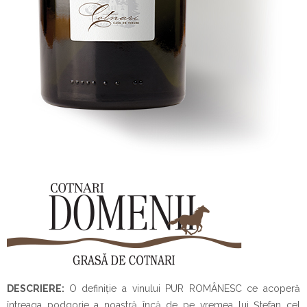
DESCRIERE:
O definiție a vinului PUR ROMÂNESC ce acoperă
întreaga podgorie a noastră încă de pe vremea lui Ștefan cel