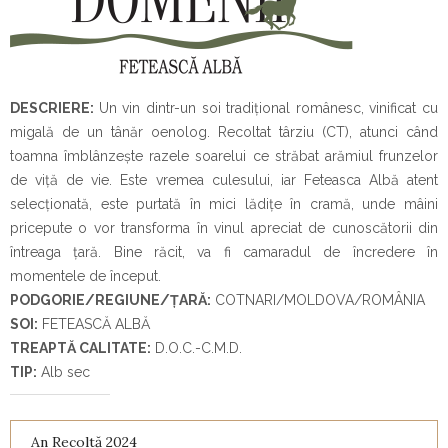
DESCRIERE:
Un vin dintr-un soi tradițional românesc, vinificat cu
migală de un tânăr oenolog. Recoltat târziu (CT), atunci când
toamna îmblânzește razele soarelui ce străbat arămiul frunzelor
de viță de vie. Este vremea culesului, iar Feteasca Albă atent
selecționată, este purtată în mici lădițe în cramă, unde mâini
pricepute o vor transforma în vinul apreciat de cunoscătorii din
întreaga țară. Bine răcit, va fi camaradul de încredere în
momentele de început.
PODGORIE/REGIUNE/ȚARĂ:
COTNARI/MOLDOVA/ROMÂNIA
SOI:
FETEASCĂ ALBĂ
TREAPTĂ CALITATE:
D.O.C.-C.M.D.
TIP:
Alb sec
An Recoltă 2024