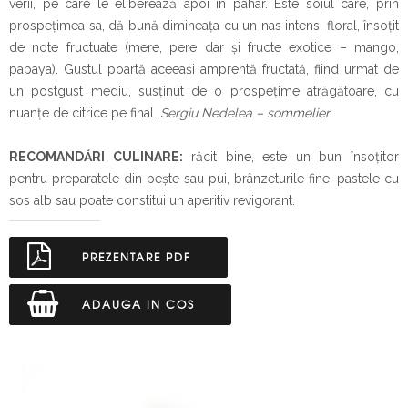
verii, pe care le eliberează apoi în pahar. Este soiul care, prin
prospețimea sa, dă bună dimineața cu un nas intens, floral, însoțit
de note fructuate (mere, pere dar și fructe exotice – mango,
papaya). Gustul poartă aceeași amprentă fructată, fiind urmat de
un postgust mediu, susținut de o prospețime atrăgătoare, cu
nuanțe de citrice pe final.
Sergiu Nedelea – sommelier
RECOMANDĂRI CULINARE:
răcit bine, este un bun însoţitor
pentru preparatele din pește sau pui, brânzeturile fine, pastele cu
sos alb sau poate constitui un aperitiv revigorant.
PREZENTARE PDF
ADAUGA IN COS