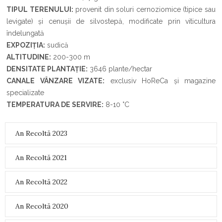
TIPUL TERENULUI:
provenit din soluri cernoziomice (tipice sau
levigate) și cenușii de silvostepă, modificate prin viticultura
îndelungată
EXPOZIȚIA:
sudică
ALTITUDINE:
200-300 m
DENSITATE PLANTAȚIE:
3646 plante/hectar
CANALE VÂNZARE VIZATE:
exclusiv HoReCa și magazine
specializate
TEMPERATURA DE SERVIRE:
8-10
°
C
An Recoltă 2023
An Recoltă 2021
An Recoltă 2022
An Recoltă 2020