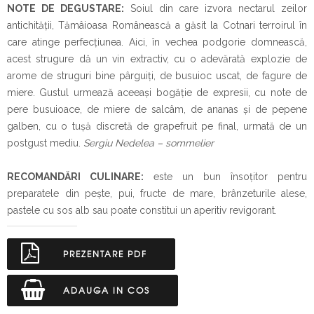
NOTE DE DEGUSTARE:
Soiul din care izvora nectarul zeilor
antichității, Tămâioasa Românească a găsit la Cotnari terroirul în
care atinge perfecțiunea. Aici, în vechea podgorie domnească,
acest strugure dă un vin extractiv, cu o adevărată explozie de
arome de struguri bine pârguiți, de busuioc uscat, de fagure de
miere. Gustul urmează aceeași bogăție de expresii, cu note de
pere busuioace, de miere de salcâm, de ananas și de pepene
galben, cu o tușă discretă de grapefruit pe final, urmată de un
postgust mediu.
Sergiu Nedelea – sommelier
RECOMANDĂRI CULINARE:
este un bun însoţitor pentru
preparatele din pește, pui, fructe de mare, brânzeturile alese,
pastele cu sos alb sau poate constitui un aperitiv revigorant.
PREZENTARE PDF
ADAUGA IN COS