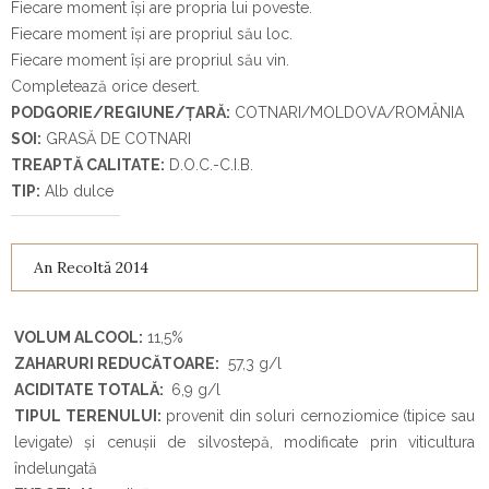
Fiecare moment își are propria lui poveste.
Fiecare moment își are propriul său loc.
Fiecare moment își are propriul său vin.
Completează orice desert.
PODGORIE/REGIUNE/ȚARĂ:
COTNARI/MOLDOVA/ROMÂNIA
SOI:
GRASĂ DE COTNARI
TREAPTĂ CALITATE:
D.O.C.-C.I.B.
TIP:
Alb dulce
An Recoltă 2014
VOLUM ALCOOL:
11,5%
ZAHARURI REDUCĂTOARE:
57,3 g/l
ACIDITATE TOTALĂ:
6,9 g/l
TIPUL TERENULUI:
provenit din soluri cernoziomice (tipice sau
levigate) și cenușii de silvostepă, modificate prin viticultura
îndelungată