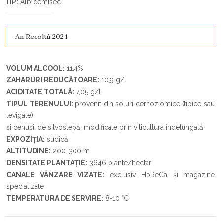
TIP:
Alb demisec
An Recoltă 2024
VOLUM ALCOOL:
11,4%
ZAHARURI REDUCĂTOARE:
10,9 g/l
ACIDITATE TOTALĂ:
7,05 g/l
TIPUL TERENULUI:
provenit din soluri cernoziomice (tipice sau
levigate)
și cenușii de silvostepă, modificate prin viticultura îndelungată
EXPOZIȚIA:
sudică
ALTITUDINE:
200-300 m
DENSITATE PLANTAȚIE:
3646 plante/hectar
CANALE VÂNZARE VIZATE:
exclusiv HoReCa și magazine
specializate
TEMPERATURA DE SERVIRE:
8-10
°
C