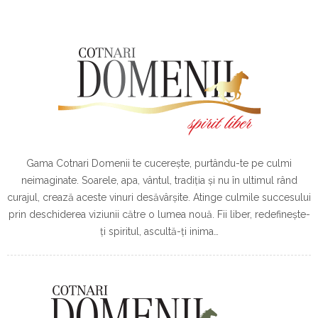
Gama Cotnari Domenii te cucereşte, purtându-te pe culmi
neimaginate. Soarele, apa, vântul, tradiţia şi nu în ultimul rând
curajul, crează aceste vinuri desăvârşite. Atinge culmile succesului
prin deschiderea viziunii către o lumea nouă. Fii liber, redefinește-
ți spiritul, ascultă-ți inima…