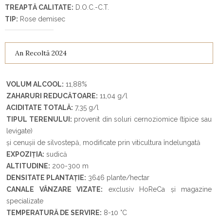
TREAPTĂ CALITATE:
D.O.C.-C.T.
TIP:
Rose demisec
An Recoltă 2024
VOLUM ALCOOL:
11,88%
ZAHARURI REDUCĂTOARE:
11,04 g/l
ACIDITATE TOTALĂ:
7,35 g/l
TIPUL TERENULUI:
provenit din soluri cernoziomice (tipice sau
levigate)
și cenușii de silvostepă, modificate prin viticultura îndelungată
EXPOZIȚIA:
sudică
ALTITUDINE:
200-300 m
DENSITATE PLANTAȚIE:
3646 plante/hectar
CANALE VÂNZARE VIZATE:
exclusiv HoReCa și magazine
specializate
TEMPERATURĂ DE SERVIRE:
8-10
°
C