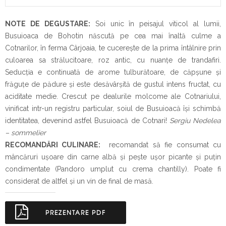
NOTE DE DEGUSTARE:
Soi unic în peisajul viticol al lumii,
Busuioaca de Bohotin născută pe cea mai înaltă culme a
Cotnarilor, în ferma Cârjoaia, te cucerește de la prima întâlnire prin
culoarea sa strălucitoare, roz antic, cu nuanțe de trandafiri.
Seducția e continuată de arome tulburătoare, de căpşune şi
frăguţe de pădure și este desăvârșită de gustul intens fructat, cu
aciditate medie. Crescut pe dealurile molcome ale Cotnariului,
vinificat intr-un registru particular, soiul de Busuioacă își schimbă
identitatea, devenind astfel Busuioacă de Cotnari!
Sergiu Nedelea
– sommelier
RECOMANDĂRI CULINARE:
recomandat să fie consumat cu
mâncăruri ușoare din carne albă și pește ușor picante și puțin
condimentate (Pandoro umplut cu crema chantilly). Poate fi
considerat de altfel și un vin de final de masă.
PREZENTARE PDF