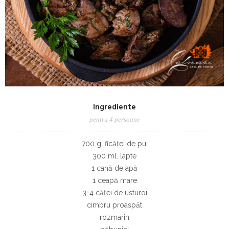
Ingrediente
pentru 4 persoane
700 g. ficăței de pui
300 ml. lapte
1 cană de apă
1 ceapă mare
3-4 căței de usturoi
cimbru proaspăt
rozmarin