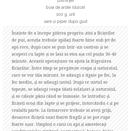
pătrunjel
boia de ardei (dulce)
100 g. unt
sare și piper după gust
Înainte de a începe gătirea propriu-zisă a ficățeilor
de pui, aceștia trebuie spălați foarte bine sub jet de
apă rece, după care se pun într-un castron și se
acoperă cu lapte și se lasă să stea așa cel puțin 30-40
minute. Această operațiune va ajuta la frăgezirea
ficățeilor. Între timp se pregătește ceapa și usturoiul,
care se vor tăia mărunt. Se adaugă o tigaie pe foc, la
foc mediu, și se adaugă untul. După ce untul se
topește, se adaugă ceapa tăiată solzișori și usturoiul,
și se călește până când se înmoaie. Se introduc și
ficățeii scoși din lapte și se prăjesc, întorcându-i și pe
cealaltă parte. La întoarcere trebuie să aveți grijă,
deoarece ficățeii sunt foarte fragili și se pot rupe
foarte ușor. Umpleți o cană cu apă și amestecați