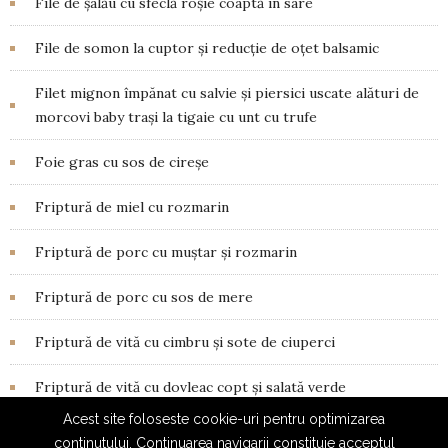
File de șalău cu sfeclă roșie coaptă în sare
File de somon la cuptor și reducție de oțet balsamic
Filet mignon împănat cu salvie și piersici uscate alături de
morcovi baby trași la tigaie cu unt cu trufe
Foie gras cu sos de cireșe
Friptură de miel cu rozmarin
Friptură de porc cu muștar și rozmarin
Friptură de porc cu sos de mere
Friptură de vită cu cimbru și sote de ciuperci
Friptură de vită cu dovleac copt și salată verde
Acest site foloseste cookie-uri pentru optimizarea
continutului. Continuarea navigarii constituie acceptul