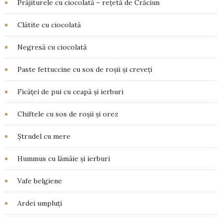
Prăjiturele cu ciocolată – rețetă de Crăciun
Clătite cu ciocolată
Negresă cu ciocolată
Paste fettuccine cu sos de roșii și creveți
Ficăței de pui cu ceapă și ierburi
Chiftele cu sos de roșii și orez
Ștrudel cu mere
Hummus cu lămâie și ierburi
Vafe belgiene
Ardei umpluți