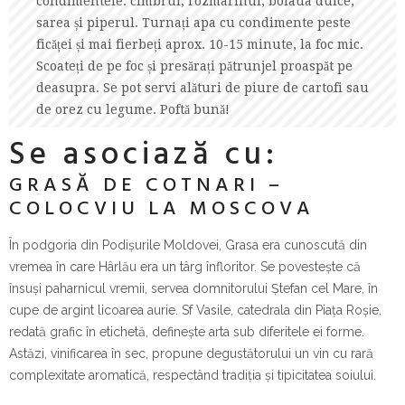
condimentele: cimbrul, rozmarinul, boiaua dulce,
sarea și piperul. Turnați apa cu condimente peste
ficăței și mai fierbeți aprox. 10-15 minute, la foc mic.
Scoateți de pe foc și presărați pătrunjel proaspăt pe
deasupra. Se pot servi alături de piure de cartofi sau
de orez cu legume. Poftă bună!
Se asociază cu:
GRASĂ DE COTNARI –
COLOCVIU LA MOSCOVA
În podgoria din Podișurile Moldovei, Grasa era cunoscută din
vremea în care Hârlău era un târg înfloritor. Se povestește că
însuși paharnicul vremii, servea domnitorului Ștefan cel Mare, în
cupe de argint licoarea aurie. Sf Vasile, catedrala din Piața Roșie,
redată grafic în etichetă, definește arta sub diferitele ei forme.
Astăzi, vinificarea în sec, propune degustătorului un vin cu rară
complexitate aromatică, respectând tradiția și tipicitatea soiului.