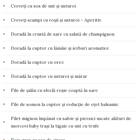
Creveți cu sos de unt și usturoi
Creveţi scampi cu roșii și usturoi – Aperitiv
Doradă în crustă de sare cu salată de champignon
Doradă la cuptor cu lămâie și ierburi aromatice
Doradă la cuptor cu orez
Doradă la cuptor cu usturoi și mărar
File de șalău cu sfeclă roșie coaptă în sare
File de somon la cuptor și reducție de oțet balsamic
Filet mignon împănat cu salvie și piersici uscate alături de
morcovi baby trași la tigaie cu unt cu trufe
Foie gras cu sos de cireșe