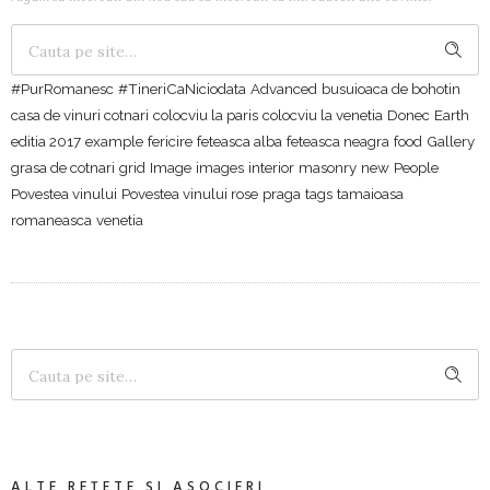
#PurRomanesc
#TineriCaNiciodata
Advanced
busuioaca de bohotin
casa de vinuri cotnari
colocviu la paris
colocviu la venetia
Donec
Earth
editia 2017
example
fericire
feteasca alba
feteasca neagra
food
Gallery
grasa de cotnari
grid
Image
images
interior
masonry
new
People
Povestea vinului
Povestea vinului rose
praga
tags
tamaioasa
romaneasca
venetia
ALTE REȚETE ȘI ASOCIERI