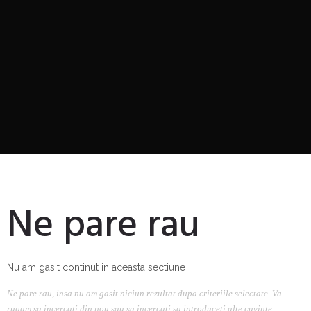
Ne pare rau
Nu am gasit continut in aceasta sectiune
Ne pare rau, insa nu am gasit niciun rezultat dupa criteriile selectate. Va
rugam sa incercati din nou sau sa incercati sa introduceti alte cuvinte.