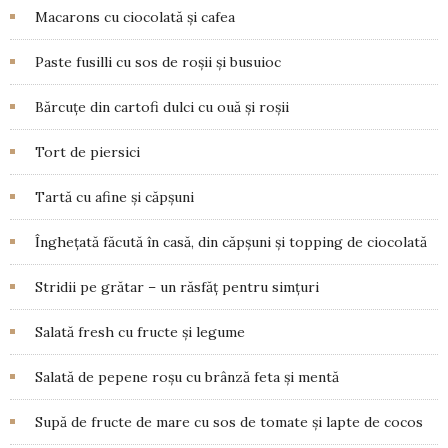
Macarons cu ciocolată și cafea
Paste fusilli cu sos de roșii și busuioc
Bărcuțe din cartofi dulci cu ouă și roșii
Tort de piersici
Tartă cu afine și căpșuni
Înghețată făcută în casă, din căpșuni și topping de ciocolată
Stridii pe grătar – un răsfăț pentru simțuri
Salată fresh cu fructe și legume
Salată de pepene roșu cu brânză feta și mentă
Supă de fructe de mare cu sos de tomate și lapte de cocos