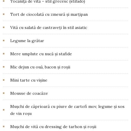
Tocăniță de vită – stil grecesc (stifado)
Tort de ciocolată cu zmeură și marțipan
Vită cu salată de castraveți în stil asiatic
Legume la grătar
Mere umplute cu nucă și stafide
Mic dejun cu ouă, bacon și roșii
Mini tarte cu vișine
Mousse de coacăze
Mușchi de căprioară cu piure de cartofi mov, legume și sos
de vin roșu
Mușchi de vită cu dressing de tarhon și roșii